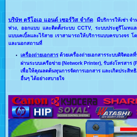
บริษัท ตรีโอเอ แอนด์ เซอร์วิส จำกัด
มี
บริการให้เช่า จำ
พ่วง, ออกแบบ และติดตั้งระบบ CCTV, ระบบประตูรีโมทและคี
แบบเคเบิ้ลและไร้สาย เราสามารถให้บริการแ
บบครบวงจร โดยใ
และนอกสถานที่
เครื่องถ่ายเอกสาร
ด้วยเครื่องถ่ายเอกสารระบบดิจิตอลท
ผ่านระบบเครือข่าย (Network Printer), รับส่งโทรสาร (
เพื่อให้คุณลดต้นทุนการจัดการเอกสาร และเกิดประสิทธ
อื่นๆ ได้อย่างสบายใจ